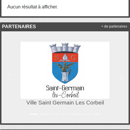
Aucun résultat à afficher.
PARTENAIRES
+ de partenaires
Précedent
Suiv
Ville Saint Germain Les Corbeil