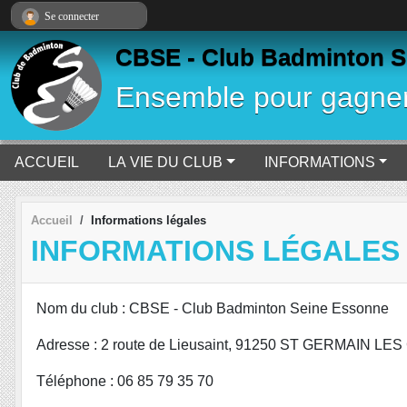
Panneau de gestion des cookies
Se connecter
CBSE - Club Badminton S
Ensemble pour gagne
ACCUEIL
LA VIE DU CLUB
INFORMATIONS
Accueil
Informations légales
INFORMATIONS LÉGALES
Nom du club : CBSE - Club Badminton Seine Essonne
Adresse : 2 route de Lieusaint, 91250 ST GERMAIN LE
Téléphone : 06 85 79 35 70