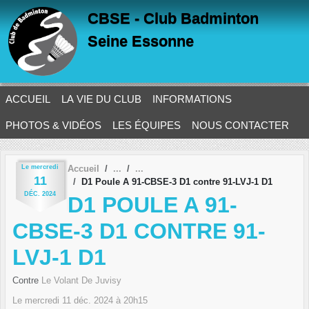
Panneau de gestion des cookies
CBSE - Club Badminton
Seine Essonne
ACCUEIL
LA VIE DU CLUB
INFORMATIONS
PHOTOS & VIDÉOS
LES ÉQUIPES
NOUS CONTACTER
Le
mercredi
Accueil
11
D1 Poule A 91-CBSE-3 D1 contre 91-LVJ-1 D1
DÉC.
2024
D1 POULE A 91-
CBSE-3 D1 CONTRE 91-
LVJ-1 D1
Contre
Le Volant De Juvisy
Le
mercredi
11
déc.
2024
à 20h15