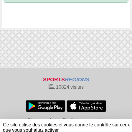
SPORTS
REGIONS
10824
visites
Charte cookies
Gestion des cookies
Ce site utilise des cookies et vous donne le contrôle sur ceux
Informations légales
Signaler un contenu inapproprié
que vous souhaitez activer