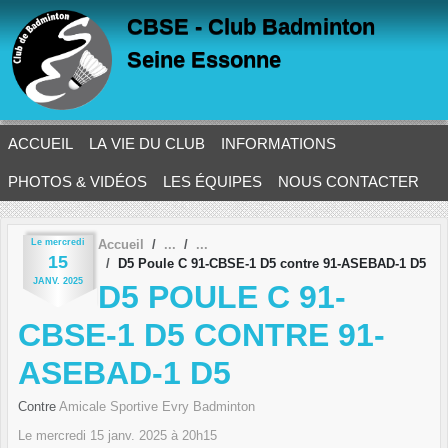
Panneau de gestion des cookies
CBSE - Club Badminton
Seine Essonne
ACCUEIL
LA VIE DU CLUB
INFORMATIONS
PHOTOS & VIDÉOS
LES ÉQUIPES
NOUS CONTACTER
Le
mercredi
Accueil
15
D5 Poule C 91-CBSE-1 D5 contre 91-ASEBAD-1 D5
JANV.
2025
D5 POULE C 91-
CBSE-1 D5 CONTRE 91-
ASEBAD-1 D5
Contre
Amicale Sportive Evry Badminton
Le
mercredi
15
janv.
2025
à 20h15