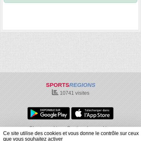
SPORTS
REGIONS
10741
visites
Charte cookies
Gestion des cookies
Ce site utilise des cookies et vous donne le contrôle sur ceux
Informations légales
Signaler un contenu inapproprié
que vous souhaitez activer