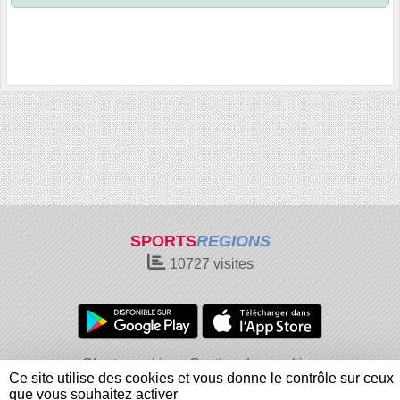
SPORTS
REGIONS
10727
visites
Charte cookies
Gestion des cookies
Ce site utilise des cookies et vous donne le contrôle sur ceux
Informations légales
Signaler un contenu inapproprié
que vous souhaitez activer