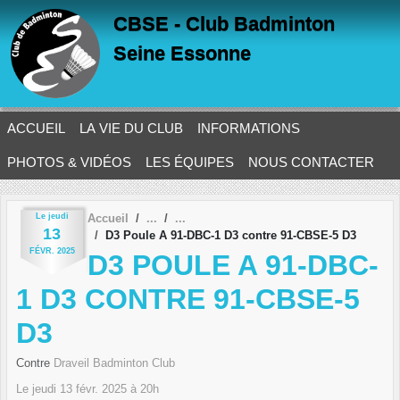
Panneau de gestion des cookies
CBSE - Club Badminton
Seine Essonne
ACCUEIL
LA VIE DU CLUB
INFORMATIONS
PHOTOS & VIDÉOS
LES ÉQUIPES
NOUS CONTACTER
Le
jeudi
Accueil
13
D3 Poule A 91-DBC-1 D3 contre 91-CBSE-5 D3
FÉVR.
2025
D3 POULE A 91-DBC-
1 D3 CONTRE 91-CBSE-5
D3
Contre
Draveil Badminton Club
Le
jeudi
13
févr.
2025
à 20h