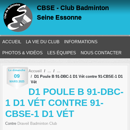
Panneau de gestion des cookies
CBSE - Club Badminton
Seine Essonne
ACCUEIL
LA VIE DU CLUB
INFORMATIONS
PHOTOS & VIDÉOS
LES ÉQUIPES
NOUS CONTACTER
Le
dimanche
Accueil
09
D1 Poule B 91-DBC-1 D1 Vét contre 91-CBSE-1 D1
Vét
MARS
2025
D1 POULE B 91-DBC-
1 D1 VÉT CONTRE 91-
CBSE-1 D1 VÉT
Contre
Draveil Badminton Club