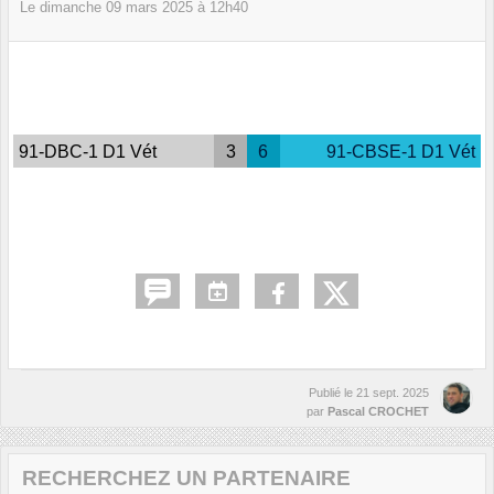
Le
dimanche
09
mars
2025
à 12h40
91-DBC-1 D1 Vét
3
6
91-CBSE-1 D1 Vét
Publié le
21 sept. 2025
par
Pascal CROCHET
RECHERCHEZ UN PARTENAIRE