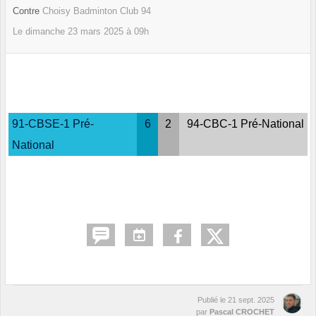
Contre
Choisy Badminton Club 94
Le
dimanche
23
mars
2025
à 09h
91-CBSE-1 Pré-
6
2
94-CBC-1 Pré-National
National
Publié le
21 sept. 2025
par
Pascal CROCHET