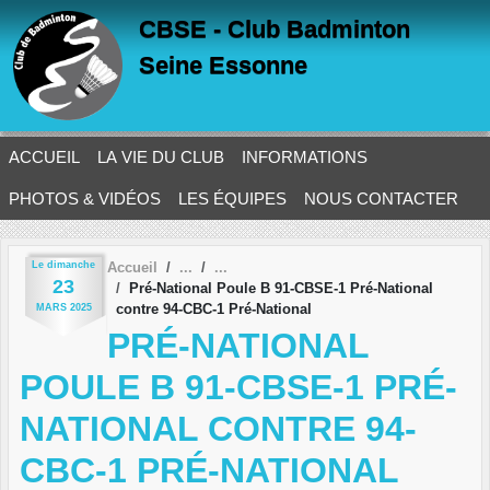
Panneau de gestion des cookies
CBSE - Club Badminton
Seine Essonne
ACCUEIL
LA VIE DU CLUB
INFORMATIONS
PHOTOS & VIDÉOS
LES ÉQUIPES
NOUS CONTACTER
Le
dimanche
Accueil
23
Pré-National Poule B 91-CBSE-1 Pré-National
contre 94-CBC-1 Pré-National
MARS
2025
PRÉ-NATIONAL
POULE B 91-CBSE-1 PRÉ-
NATIONAL CONTRE 94-
CBC-1 PRÉ-NATIONAL