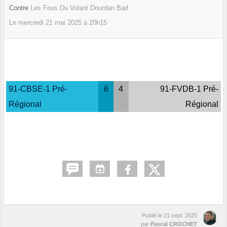
Contre
Les Fous Du Volant Dourdan Bad
Le
mercredi
21
mai
2025
à 20h15
91-CBSE-1 Pré-
6
4
91-FVDB-1 Pré-
Régional
Régional
Publié le
21 sept. 2025
par
Pascal CROCHET