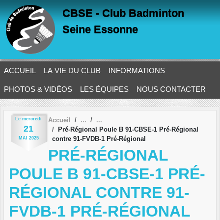
Panneau de gestion des cookies
CBSE - Club Badminton
Seine Essonne
ACCUEIL
LA VIE DU CLUB
INFORMATIONS
PHOTOS & VIDÉOS
LES ÉQUIPES
NOUS CONTACTER
Le
mercredi
Accueil
21
Pré-Régional Poule B 91-CBSE-1 Pré-Régional
contre 91-FVDB-1 Pré-Régional
MAI
2025
PRÉ-RÉGIONAL
POULE B 91-CBSE-1 PRÉ-
RÉGIONAL CONTRE 91-
FVDB-1 PRÉ-RÉGIONAL