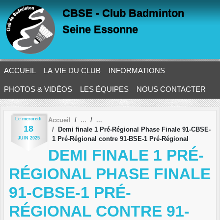
Panneau de gestion des cookies
CBSE - Club Badminton
Seine Essonne
ACCUEIL
LA VIE DU CLUB
INFORMATIONS
PHOTOS & VIDÉOS
LES ÉQUIPES
NOUS CONTACTER
Le
mercredi
Accueil
18
Demi finale 1 Pré-Régional Phase Finale 91-CBSE-
1 Pré-Régional contre 91-BSE-1 Pré-Régional
JUIN
2025
DEMI FINALE 1 PRÉ-
RÉGIONAL PHASE FINALE
91-CBSE-1 PRÉ-
RÉGIONAL CONTRE 91-