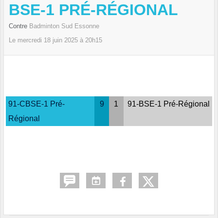
BSE-1 PRÉ-RÉGIONAL
Contre
Badminton Sud Essonne
Le
mercredi
18
juin
2025
à 20h15
91-CBSE-1 Pré-
9
1
91-BSE-1 Pré-Régional
Régional