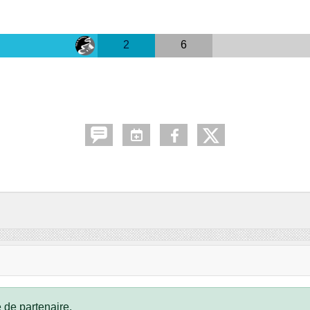
2
6
 de partenaire.