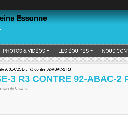
eine Essonne
r
PHOTOS & VIDÉOS
LES ÉQUIPES
NOUS CON
le A 91-CBSE-3 R3 contre 92-ABAC-2 R3
SE-3 R3 CONTRE 92-ABAC-2 
inton de Châtillon