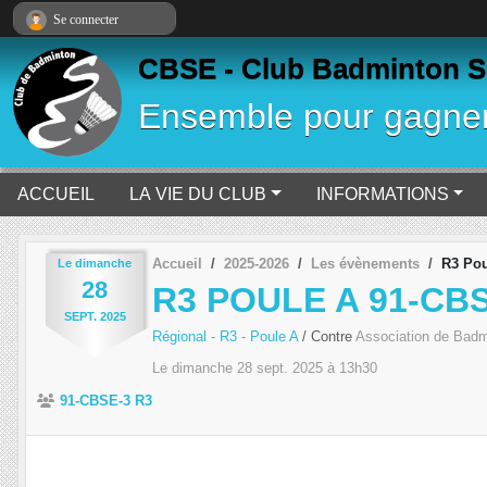
Panneau de gestion des cookies
Se connecter
CBSE - Club Badminton S
Ensemble pour gagne
ACCUEIL
LA VIE DU CLUB
INFORMATIONS
Accueil
2025-2026
Les évènements
R3 Pou
Le
dimanche
28
R3 POULE A 91-CB
SEPT.
2025
Régional - R3 - Poule A
/ Contre
Association de Badm
Le
dimanche
28
sept.
2025
à 13h30
91-CBSE-3 R3