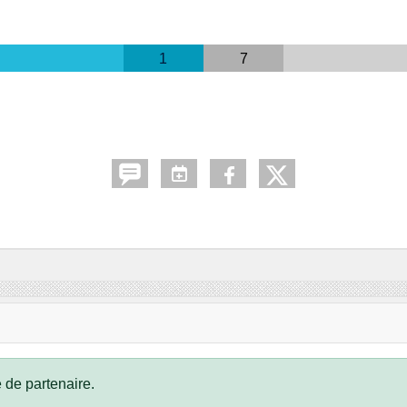
1
7
 de partenaire.