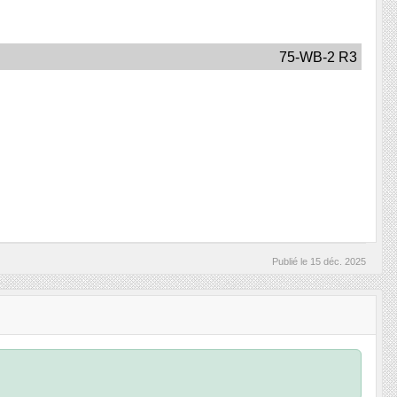
75-WB-2 R3
Publié le
15 déc. 2025