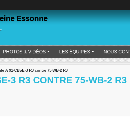
eine Essonne
r
PHOTOS & VIDÉOS
LES ÉQUIPES
NOUS CON
le A 91-CBSE-3 R3 contre 75-WB-2 R3
SE-3 R3 CONTRE 75-WB-2 R3