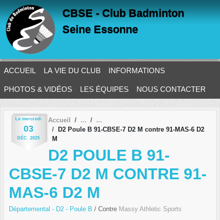
Panneau de gestion des cookies
CBSE - Club Badminton
Seine Essonne
ACCUEIL
LA VIE DU CLUB
INFORMATIONS
PHOTOS & VIDÉOS
LES ÉQUIPES
NOUS CONTACTER
Le
mercredi
Accueil
03
D2 Poule B 91-CBSE-7 D2 M contre 91-MAS-6 D2
M
DÉC.
2025
D2 POULE B 91-
CBSE-7 D2 M CONTRE 91-
MAS-6 D2 M
Départemental - D2 - Poule B
/ Contre
Massy Athletic Sports