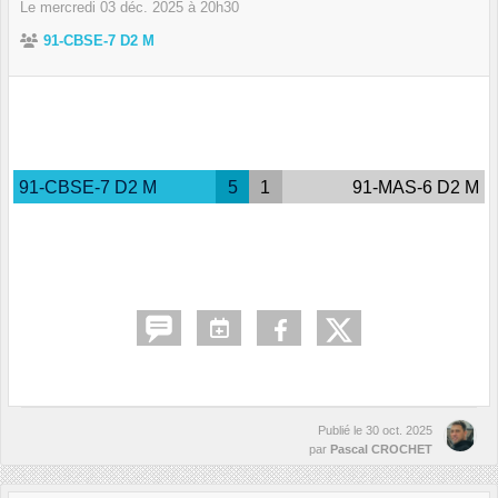
Le
mercredi
03
déc.
2025
à 20h30
91-CBSE-7 D2 M
91-CBSE-7 D2 M
5
1
91-MAS-6 D2 M
Publié le
30 oct. 2025
par
Pascal CROCHET