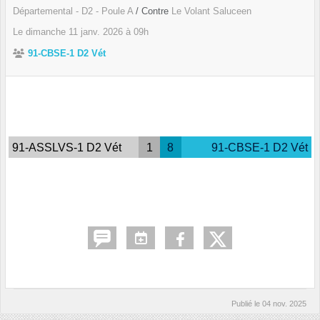
Départemental - D2 - Poule A
/ Contre
Le Volant Saluceen
Le
dimanche
11
janv.
2026
à 09h
91-CBSE-1 D2 Vét
91-ASSLVS-1 D2 Vét
1
8
91-CBSE-1 D2 Vét
Publié le
04 nov. 2025