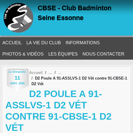
Panneau de gestion des cookies
CBSE - Club Badminton
Seine Essonne
ACCUEIL
LA VIE DU CLUB
INFORMATIONS
PHOTOS & VIDÉOS
LES ÉQUIPES
NOUS CONTACTER
Le
dimanche
Accueil
11
D2 Poule A 91-ASSLVS-1 D2 Vét contre 91-CBSE-1
D2 Vét
JANV.
2026
D2 POULE A 91-
ASSLVS-1 D2 VÉT
CONTRE 91-CBSE-1 D2
VÉT