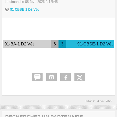
Le
dimanche
08
févr.
2026
à 12h45
91-CBSE-1 D2 Vét
91-BA-1 D2 Vét
6
3
91-CBSE-1 D2 Vét
Publié le
04 nov. 2025
RECHERCHEZ UN PARTENAIRE