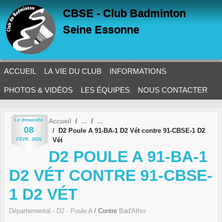
Panneau de gestion des cookies
CBSE - Club Badminton
Seine Essonne
ACCUEIL
LA VIE DU CLUB
INFORMATIONS
PHOTOS & VIDÉOS
LES ÉQUIPES
NOUS CONTACTER
Le
dimanche
Accueil
08
D2 Poule A 91-BA-1 D2 Vét contre 91-CBSE-1 D2
Vét
FÉVR.
2026
D2 POULE A 91-BA-1
D2 VÉT CONTRE 91-CBSE-
1 D2 VÉT
Départemental - D2 - Poule A
/ Contre
Bad'Athis