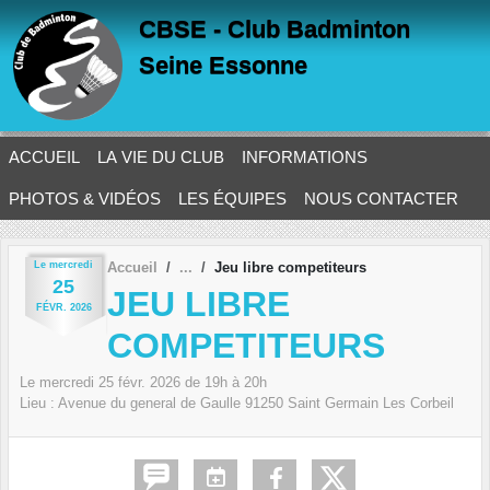
Panneau de gestion des cookies
CBSE - Club Badminton
Seine Essonne
ACCUEIL
LA VIE DU CLUB
INFORMATIONS
PHOTOS & VIDÉOS
LES ÉQUIPES
NOUS CONTACTER
Le
mercredi
Accueil
Jeu libre competiteurs
25
JEU LIBRE
FÉVR.
2026
COMPETITEURS
Le
mercredi
25
févr.
2026
de 19h à 20h
Lieu :
Avenue du general de Gaulle
91250
Saint Germain Les Corbeil