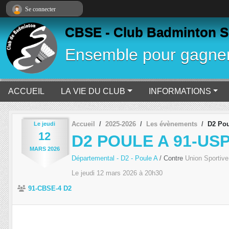
Panneau de gestion des cookies
Se connecter
CBSE - Club Badminton S
Ensemble pour gagne
ACCUEIL
LA VIE DU CLUB
INFORMATIONS
Accueil
2025-2026
Les évènements
D2 Pou
Le
jeudi
12
D2 POULE A 91-USP
MARS
2026
Départemental - D2 - Poule A
/ Contre
Union Sportiv
Le
jeudi
12
mars
2026
à 20h30
91-CBSE-4 D2