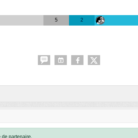
5
2
 de partenaire.