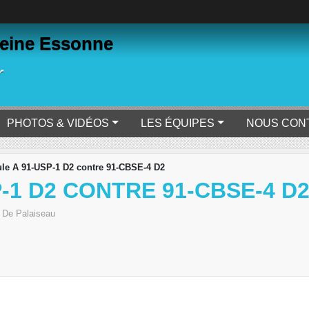
eine Essonne
r
PHOTOS & VIDÉOS
LES ÉQUIPES
NOUS CON
le A 91-USP-1 D2 contre 91-CBSE-4 D2
-1 D2 CONTRE 91-CBSE-4 D
e De Palaiseau