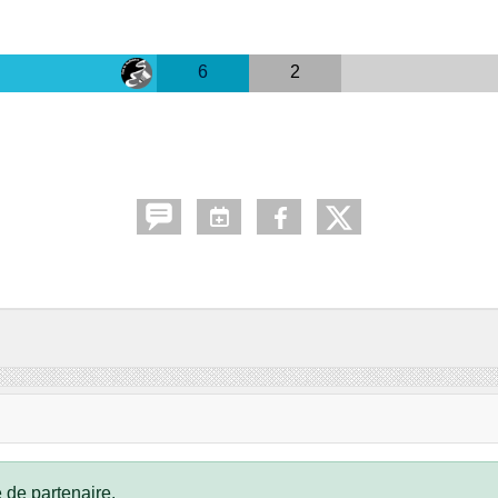
6
2
 de partenaire.