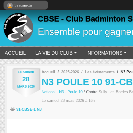
Panneau de gestion des cookies
Se connecter
CBSE - Club Badminton S
Ensemble pour gagne
ACCUEIL
LA VIE DU CLUB
INFORMATIONS
Accueil
2025-2026
Les évènements
N3 Pou
Le
samedi
28
N3 POULE 10 91-CB
MARS
2026
National - N3 - Poule 10
/ Contre
Sully Les Bordes B
Le
samedi
28
mars
2026
à 16h
91-CBSE-1 N3