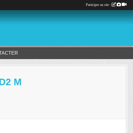
Participer au site :
TACTER
 D2 M