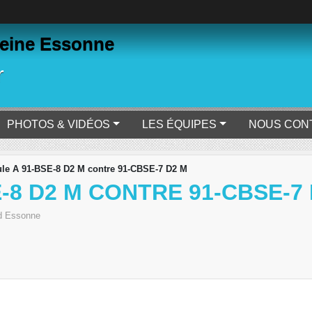
eine Essonne
r
PHOTOS & VIDÉOS
LES ÉQUIPES
NOUS CON
le A 91-BSE-8 D2 M contre 91-CBSE-7 D2 M
-8 D2 M CONTRE 91-CBSE-7
d Essonne