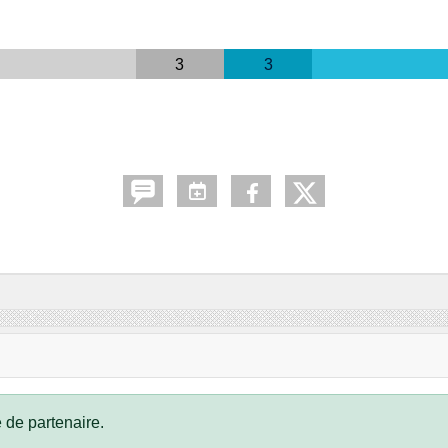
3
3
 de partenaire.