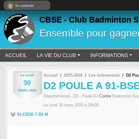
Panneau de gestion des cookies
Se connecter
CBSE - Club Badminton S
Ensemble pour gagne
ACCUEIL
LA VIE DU CLUB
INFORMATIONS
Accueil
2025-2026
Les évènements
D2 Pou
Le
lundi
30
D2 POULE A 91-BSE
MARS
2026
Départemental - D2 - Poule A
/ Contre
Badminton Su
Le
lundi
30
mars
2026
à 20h30
91-CBSE-7 D2 M