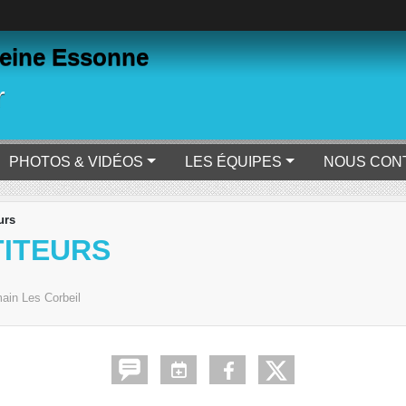
eine Essonne
r
PHOTOS & VIDÉOS
LES ÉQUIPES
NOUS CON
urs
TITEURS
ain Les Corbeil