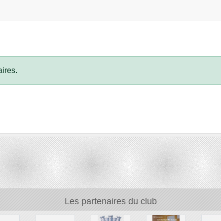
ires.
Les partenaires du club