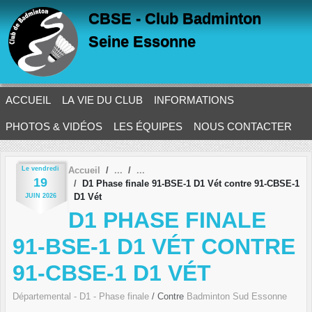
Panneau de gestion des cookies
CBSE - Club Badminton
Seine Essonne
ACCUEIL
LA VIE DU CLUB
INFORMATIONS
PHOTOS & VIDÉOS
LES ÉQUIPES
NOUS CONTACTER
Le
vendredi
Accueil
19
D1 Phase finale 91-BSE-1 D1 Vét contre 91-CBSE-1
D1 Vét
JUIN
2026
D1 PHASE FINALE
91-BSE-1 D1 VÉT CONTRE
91-CBSE-1 D1 VÉT
Départemental - D1 - Phase finale
/ Contre
Badminton Sud Essonne